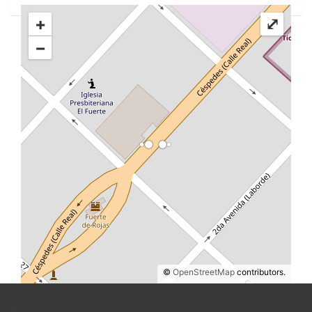
+
⤢
−
©
OpenStreetMap
contributors.