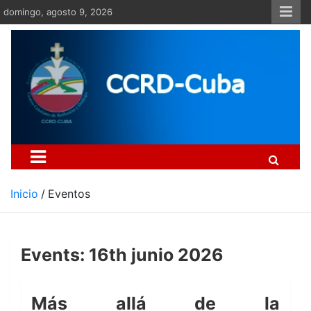
Saltar
domingo, agosto 9, 2026
al
contenido
Centro Cristiano de Re
Si no somos parte de la solución ento
Inicio
Eventos
Events: 16th junio 2026
Más allá de la