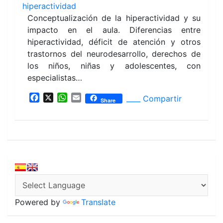
hiperactividad
Conceptualización de la hiperactividad y su
impacto en el aula. Diferencias entre
hiperactividad, déficit de atención y otros
trastornos del neurodesarrollo, derechos de
los niños, niñas y adolescentes, con
especialistas…
F
X
W
E
____ Compartir
Share
a
h
m
c
a
a
e
t
i
b
s
l
o
A
o
p
k
p
Powered by
Translate