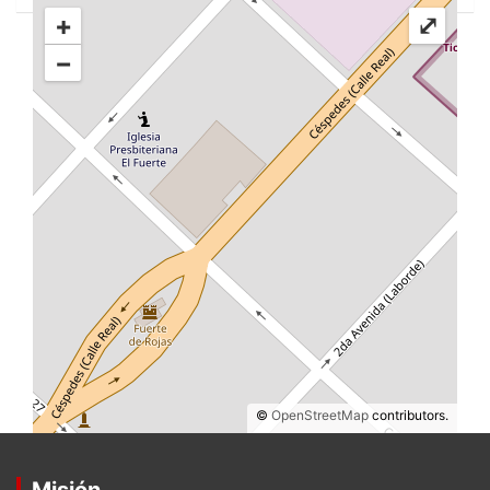
+
⤢
−
©
OpenStreetMap
contributors.
Misión