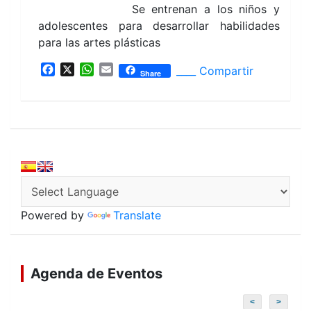
Se entrenan a los niños y
adolescentes para desarrollar habilidades
para las artes plásticas
F
X
W
E
____ Compartir
Share
a
h
m
c
a
a
e
t
i
b
s
l
o
A
o
p
k
p
Powered by
Translate
Agenda de Eventos
<
>