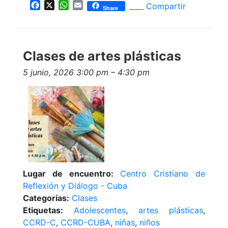
F
X
W
E
____ Compartir
Share
a
h
m
c
a
a
e
t
i
b
s
l
Clases de artes plásticas
o
A
o
p
5 junio, 2026 3:00 pm
–
4:30 pm
k
p
Lugar de encuentro:
Centro Cristiano de
Reflexión y Diálogo - Cuba
Categorías:
Clases
Etiquetas:
Adolescentes
,
artes plásticas
,
CCRD-C
,
CCRD-CUBA
,
niñas
,
niños