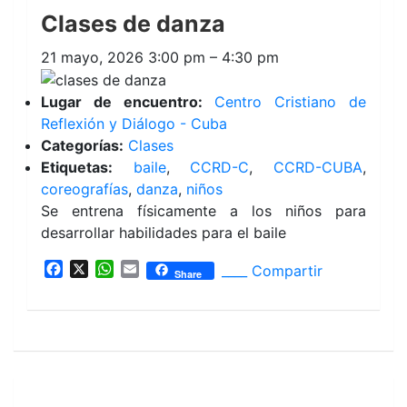
b
s
l
Clases de danza
o
A
o
p
k
p
21 mayo, 2026 3:00 pm
–
4:30 pm
Lugar de encuentro:
Centro Cristiano de
Reflexión y Diálogo - Cuba
Categorías:
Clases
Etiquetas:
baile
,
CCRD-C
,
CCRD-CUBA
,
coreografías
,
danza
,
niños
Se entrena físicamente a los niños para
desarrollar habilidades para el baile
F
X
W
E
____ Compartir
Share
a
h
m
c
a
a
e
t
i
b
s
l
o
A
o
p
k
p