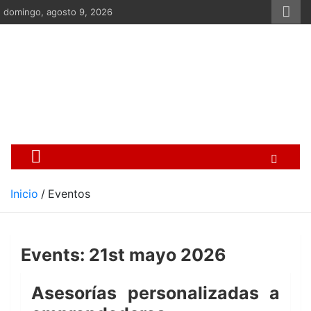
Saltar
domingo, agosto 9, 2026
al
contenido
Centro Cristiano de Re
Si no somos parte de la solución ento
Inicio
Eventos
Events: 21st mayo 2026
Asesorías personalizadas a