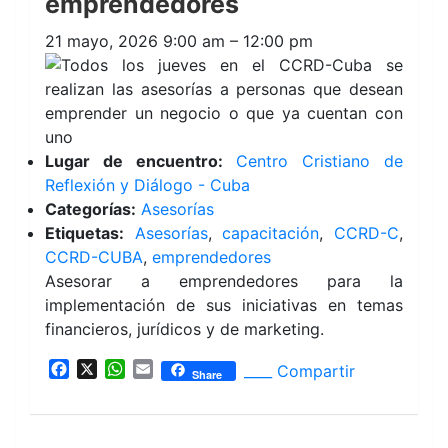
emprendedores
21 mayo, 2026 9:00 am
–
12:00 pm
Lugar de encuentro:
Centro Cristiano de
Reflexión y Diálogo - Cuba
Categorías:
Asesorías
Etiquetas:
Asesorías
,
capacitación
,
CCRD-C
,
CCRD-CUBA
,
emprendedores
Asesorar a emprendedores para la
implementación de sus iniciativas en temas
financieros, jurídicos y de marketing.
F
X
W
E
____ Compartir
Share
a
h
m
c
a
a
e
t
i